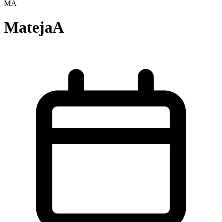
MA
MatejaA