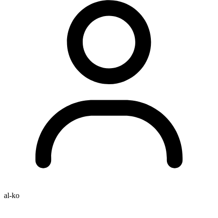
al-ko