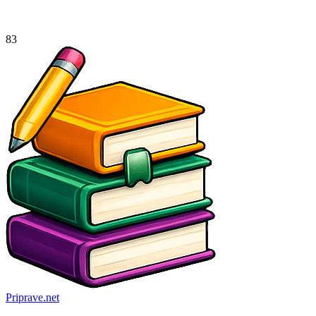
83
Priprave
.net