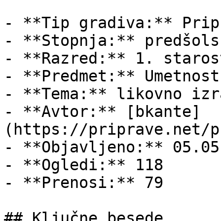
- **Tip gradiva:** Pripr
- **Stopnja:** predšols
- **Razred:** 1. staros
- **Predmet:** Umetnost

- **Tema:** likovno izr
- **Avtor:** [bkante]
(https://priprave.net/p
- **Objavljeno:** 05.05
- **Ogledi:** 118

- **Prenosi:** 79

## Ključne besede
