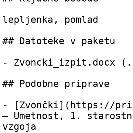
lepljenka, pomlad

## Datoteke v paketu

- Zvoncki_izpit.docx (.
## Podobne priprave

- [Zvončki](https://pri
— Umetnost, 1. starostn
vzgoja
