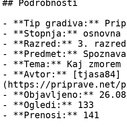
## Podrobnosti

- **Tip gradiva:** Pripr
- **Stopnja:** osnovna š
- **Razred:** 3. razred

- **Predmet:** Spoznava
- **Tema:** Kaj zmorem 
- **Avtor:** [tjasa84]
(https://priprave.net/p
- **Objavljeno:** 26.08
- **Ogledi:** 133

- **Prenosi:** 141
