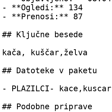
- **Ogledi:** 134

- **Prenosi:** 87

## Ključne besede

kača, kuščar,želva

## Datoteke v paketu

- PLAZILCI- kace,kuscar
## Podobne priprave
