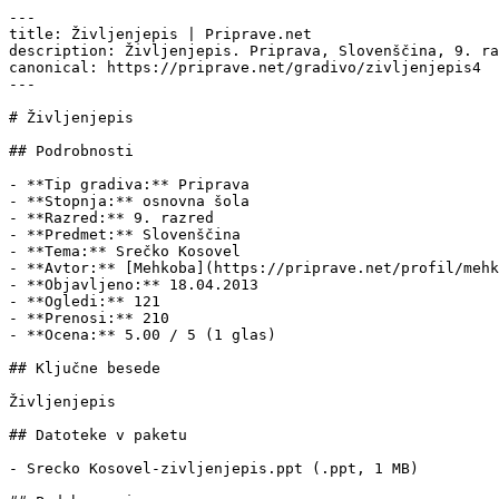
---

title: Življenjepis | Priprave.net

description: Življenjepis. Priprava, Slovenščina, 9. ra
canonical: https://priprave.net/gradivo/zivljenjepis4

---

# Življenjepis

## Podrobnosti

- **Tip gradiva:** Priprava

- **Stopnja:** osnovna šola

- **Razred:** 9. razred

- **Predmet:** Slovenščina

- **Tema:** Srečko Kosovel

- **Avtor:** [Mehkoba](https://priprave.net/profil/mehk
- **Objavljeno:** 18.04.2013

- **Ogledi:** 121

- **Prenosi:** 210

- **Ocena:** 5.00 / 5 (1 glas)

## Ključne besede

Življenjepis

## Datoteke v paketu

- Srecko Kosovel-zivljenjepis.ppt (.ppt, 1 MB)
