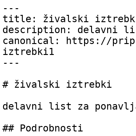
---

title: živalski iztrebk
description: delavni li
canonical: https://prip
iztrebki1

---

# živalski iztrebki

delavni list za ponavlja
## Podrobnosti
