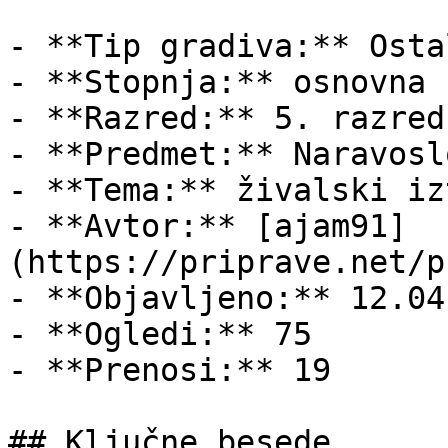
- **Tip gradiva:** Ostal
- **Stopnja:** osnovna š
- **Razred:** 5. razred

- **Predmet:** Naravosl
- **Tema:** živalski iz
- **Avtor:** [ajam91]
(https://priprave.net/p
- **Objavljeno:** 12.04
- **Ogledi:** 75

- **Prenosi:** 19

## Ključne besede
