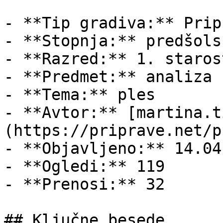
- **Tip gradiva:** Pripr
- **Stopnja:** predšols
- **Razred:** 1. staros
- **Predmet:** analiza

- **Tema:** ples

- **Avtor:** [martina.t
(https://priprave.net/p
- **Objavljeno:** 14.04
- **Ogledi:** 119

- **Prenosi:** 32

## Ključne besede
