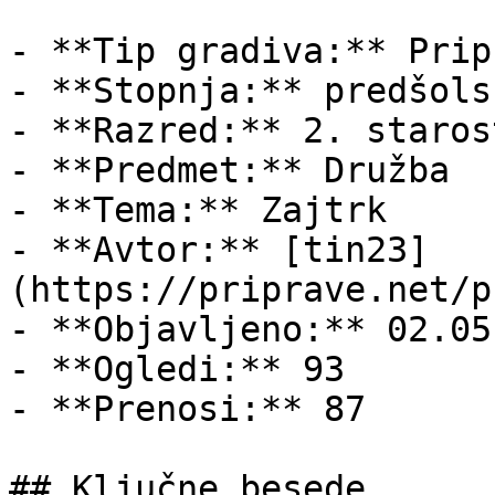
- **Tip gradiva:** Pripr
- **Stopnja:** predšols
- **Razred:** 2. staros
- **Predmet:** Družba

- **Tema:** Zajtrk

- **Avtor:** [tin23]
(https://priprave.net/p
- **Objavljeno:** 02.05
- **Ogledi:** 93

- **Prenosi:** 87

## Ključne besede
