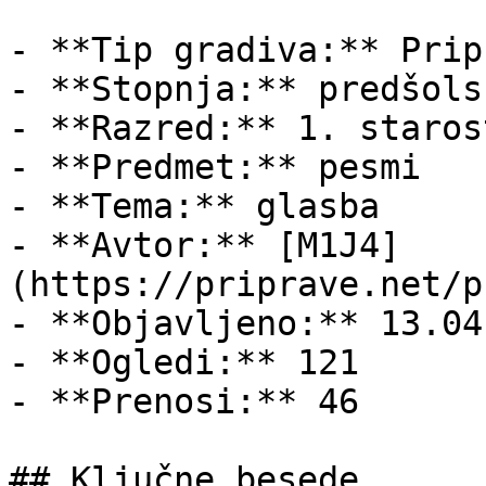
- **Tip gradiva:** Pripr
- **Stopnja:** predšols
- **Razred:** 1. staros
- **Predmet:** pesmi

- **Tema:** glasba

- **Avtor:** [M1J4]
(https://priprave.net/p
- **Objavljeno:** 13.04
- **Ogledi:** 121

- **Prenosi:** 46

## Ključne besede
