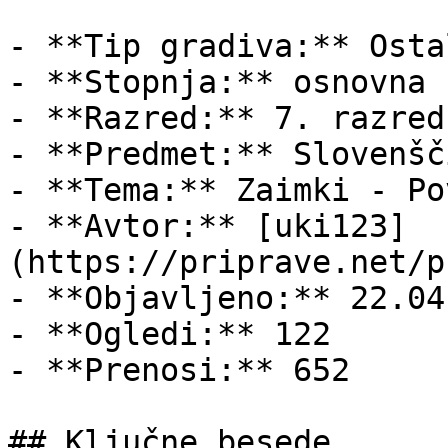
- **Tip gradiva:** Ostal
- **Stopnja:** osnovna š
- **Razred:** 7. razred

- **Predmet:** Slovenšči
- **Tema:** Zaimki - Po
- **Avtor:** [uki123]
(https://priprave.net/p
- **Objavljeno:** 22.04
- **Ogledi:** 122

- **Prenosi:** 652

## Ključne besede
