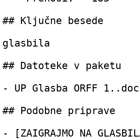
## Ključne besede

glasbila

## Datoteke v paketu

- UP Glasba ORFF 1..doc
## Podobne priprave

- [ZAIGRAJMO NA GLASBIL