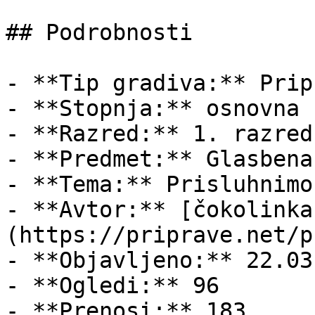
## Podrobnosti

- **Tip gradiva:** Pripr
- **Stopnja:** osnovna š
- **Razred:** 1. razred

- **Predmet:** Glasbena
- **Tema:** Prisluhnimo
- **Avtor:** [čokolinka
(https://priprave.net/p
- **Objavljeno:** 22.03
- **Ogledi:** 96

- **Prenosi:** 183
