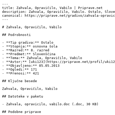
---

title: Zahvala, Opravičilo, Vabilo | Priprave.net

description: Zahvala, Opravičilo, Vabilo. Ostalo, Slove
canonical: https://priprave.net/gradivo/zahvala-opravic
---

# Zahvala, Opravičilo, Vabilo

## Podrobnosti

- **Tip gradiva:** Ostalo

- **Stopnja:** osnovna šola

- **Razred:** 8. razred

- **Predmet:** Slovenščina

- **Tema:** Zahvala, Opravičilo, Vabilo

- **Avtor:** [uki123](https://priprave.net/profil/uki12
- **Objavljeno:** 05.05.2013

- **Ogledi:** 171

- **Prenosi:** 421

## Ključne besede

Zahvala, Opravičilo, Vabilo

## Datoteke v paketu

- Zahvala, opravicilo, vabilo.doc (.doc, 30 KB)

## Podobne priprave
