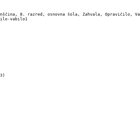
nščina, 8. razred, osnovna šola, Zahvala, Opravičilo, Va
ilo-vabilo1

3)
