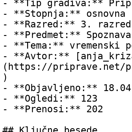
- **Tip gradiva:** Pripr
- **Stopnja:** osnovna š
- **Razred:** 3. razred

- **Predmet:** Spoznava
- **Tema:** vremenski p
- **Avtor:** [anja_kriz
(https://priprave.net/p
)

- **Objavljeno:** 18.04
- **Ogledi:** 123

- **Prenosi:** 202

## Ključne besede
