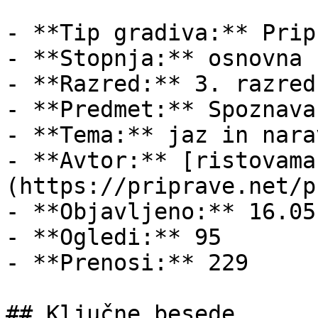
- **Tip gradiva:** Pripr
- **Stopnja:** osnovna š
- **Razred:** 3. razred

- **Predmet:** Spoznava
- **Tema:** jaz in narav
- **Avtor:** [ristovama
(https://priprave.net/p
- **Objavljeno:** 16.05
- **Ogledi:** 95

- **Prenosi:** 229

## Ključne besede
