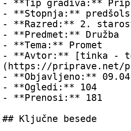
- **Tip gradiva:** Pripr
- **Stopnja:** predšols
- **Razred:** 2. staros
- **Predmet:** Družba

- **Tema:** Promet

- **Avtor:** [tinka - t
(https://priprave.net/p
- **Objavljeno:** 09.04
- **Ogledi:** 104

- **Prenosi:** 181

## Ključne besede
