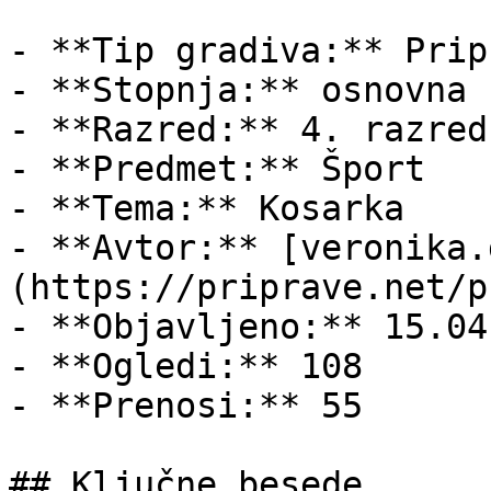
- **Tip gradiva:** Pripr
- **Stopnja:** osnovna š
- **Razred:** 4. razred

- **Predmet:** Šport

- **Tema:** Kosarka

- **Avtor:** [veronika.
(https://priprave.net/p
- **Objavljeno:** 15.04
- **Ogledi:** 108

- **Prenosi:** 55

## Ključne besede
