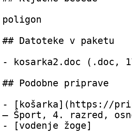
poligon

## Datoteke v paketu

- kosarka2.doc (.doc, 1
## Podobne priprave

- [košarka](https://pri
— Šport, 4. razred, osn
- [vodenje žoge]