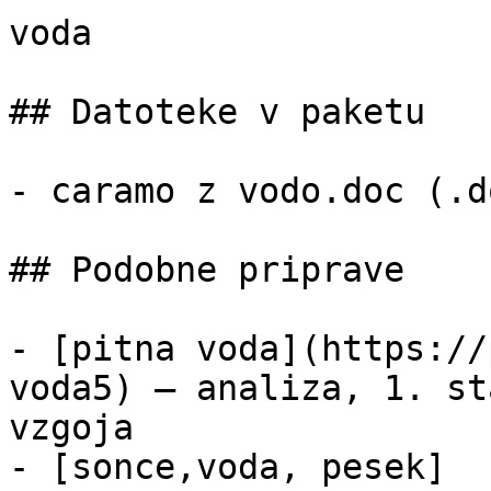
voda

## Datoteke v paketu

- caramo z vodo.doc (.d
## Podobne priprave

- [pitna voda](https://
voda5) — analiza, 1. st
vzgoja

- [sonce,voda, pesek]