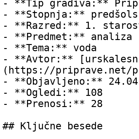
- **Tip gradiva:** Pripr
- **Stopnja:** predšols
- **Razred:** 1. staros
- **Predmet:** analiza

- **Tema:** voda

- **Avtor:** [urskalesn
(https://priprave.net/p
- **Objavljeno:** 24.04
- **Ogledi:** 108

- **Prenosi:** 28

## Ključne besede
