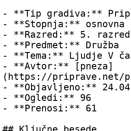
- **Tip gradiva:** Pripr
- **Stopnja:** osnovna š
- **Razred:** 5. razred

- **Predmet:** Družba

- **Tema:** Ljudje V čas
- **Avtor:** [pneza]
(https://priprave.net/p
- **Objavljeno:** 24.04
- **Ogledi:** 96

- **Prenosi:** 61

## Ključne besede
