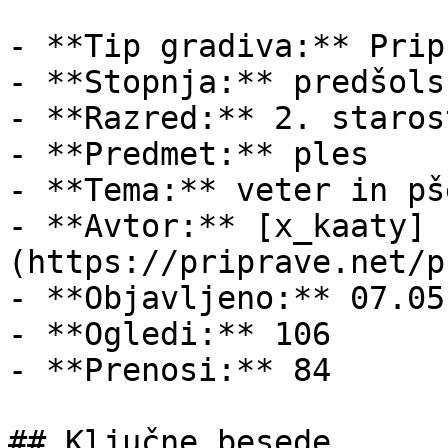
- **Tip gradiva:** Pripr
- **Stopnja:** predšols
- **Razred:** 2. staros
- **Predmet:** ples

- **Tema:** veter in pš
- **Avtor:** [x_kaaty]
(https://priprave.net/p
- **Objavljeno:** 07.05
- **Ogledi:** 106

- **Prenosi:** 84

## Ključne besede
