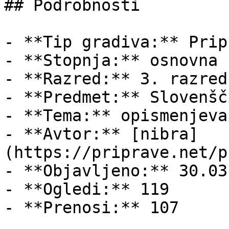
## Podrobnosti

- **Tip gradiva:** Pripr
- **Stopnja:** osnovna š
- **Razred:** 3. razred

- **Predmet:** Slovenšči
- **Tema:** opismenjevan
- **Avtor:** [nibra]
(https://priprave.net/p
- **Objavljeno:** 30.03
- **Ogledi:** 119

- **Prenosi:** 107
