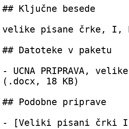
## Ključne besede

velike pisane črke, I, H
## Datoteke v paketu

- UCNA PRIPRAVA, velike
(.docx, 18 KB)

## Podobne priprave

- [Veliki pisani črki I