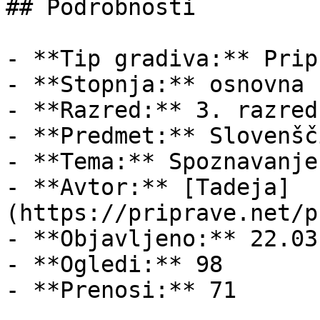
## Podrobnosti

- **Tip gradiva:** Pripr
- **Stopnja:** osnovna š
- **Razred:** 3. razred

- **Predmet:** Slovenšči
- **Tema:** Spoznavanje
- **Avtor:** [Tadeja]
(https://priprave.net/p
- **Objavljeno:** 22.03
- **Ogledi:** 98

- **Prenosi:** 71
