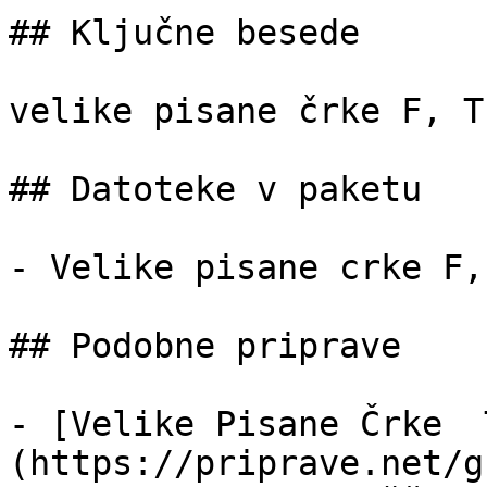
## Ključne besede

velike pisane črke F, T,
## Datoteke v paketu

- Velike pisane crke F,
## Podobne priprave

- [Velike Pisane Črke  
(https://priprave.net/g