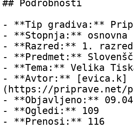
## Podrobnosti

- **Tip gradiva:** Pripr
- **Stopnja:** osnovna š
- **Razred:** 1. razred

- **Predmet:** Slovenšči
- **Tema:** Velika Tisk
- **Avtor:** [evica.k]
(https://priprave.net/p
- **Objavljeno:** 09.04
- **Ogledi:** 109

- **Prenosi:** 116
