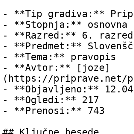
- **Tip gradiva:** Pripr
- **Stopnja:** osnovna š
- **Razred:** 6. razred

- **Predmet:** Slovenšči
- **Tema:** pravopis

- **Avtor:** [joze]
(https://priprave.net/p
- **Objavljeno:** 12.04
- **Ogledi:** 217

- **Prenosi:** 743

## Ključne besede
