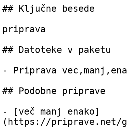
## Ključne besede

priprava

## Datoteke v paketu

- Priprava vec,manj,ena
## Podobne priprave

- [več manj enako]
(https://priprave.net/g