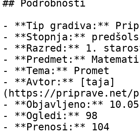
## Podrobnosti

- **Tip gradiva:** Pripr
- **Stopnja:** predšols
- **Razred:** 1. staros
- **Predmet:** Matematik
- **Tema:** Promet

- **Avtor:** [taja]
(https://priprave.net/p
- **Objavljeno:** 10.05
- **Ogledi:** 98

- **Prenosi:** 104
