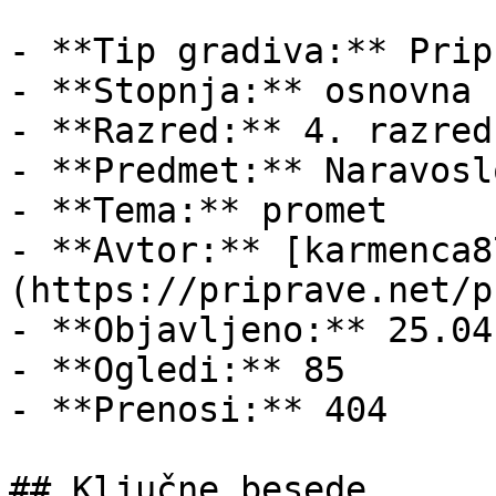
- **Tip gradiva:** Pripr
- **Stopnja:** osnovna š
- **Razred:** 4. razred

- **Predmet:** Naravosl
- **Tema:** promet

- **Avtor:** [karmenca8
(https://priprave.net/p
- **Objavljeno:** 25.04
- **Ogledi:** 85

- **Prenosi:** 404

## Ključne besede
