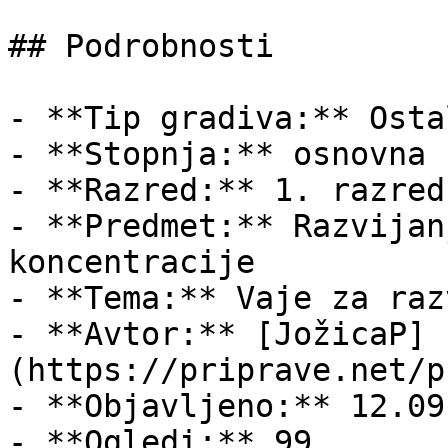
## Podrobnosti

- **Tip gradiva:** Ostal
- **Stopnja:** osnovna š
- **Razred:** 1. razred

- **Predmet:** Razvijan
koncentracije

- **Tema:** Vaje za raz
- **Avtor:** [JožicaP]
(https://priprave.net/p
- **Objavljeno:** 12.09
- **Ogledi:** 99
