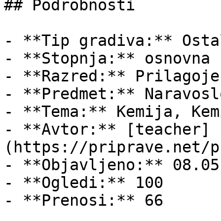
## Podrobnosti

- **Tip gradiva:** Ostal
- **Stopnja:** osnovna š
- **Razred:** Prilagoje
- **Predmet:** Naravoslo
- **Tema:** Kemija, Kem
- **Avtor:** [teacher]
(https://priprave.net/p
- **Objavljeno:** 08.05
- **Ogledi:** 100

- **Prenosi:** 66
