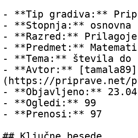
- **Tip gradiva:** Pripr
- **Stopnja:** osnovna š
- **Razred:** Prilagoje
- **Predmet:** Matematik
- **Tema:** števila do 1
- **Avtor:** [tamala89]
(https://priprave.net/p
- **Objavljeno:** 23.04
- **Ogledi:** 99

- **Prenosi:** 97

## Ključne besede
