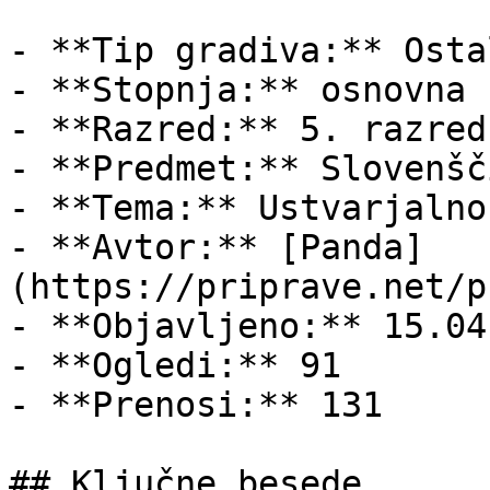
- **Tip gradiva:** Ostal
- **Stopnja:** osnovna š
- **Razred:** 5. razred

- **Predmet:** Slovenšči
- **Tema:** Ustvarjalno
- **Avtor:** [Panda]
(https://priprave.net/p
- **Objavljeno:** 15.04
- **Ogledi:** 91

- **Prenosi:** 131

## Ključne besede
