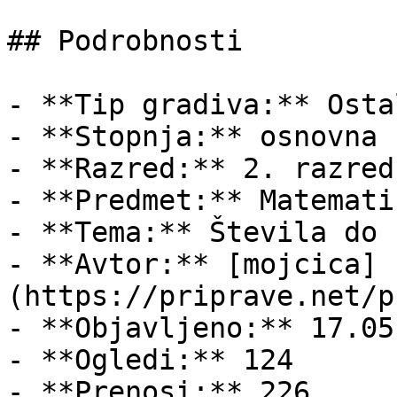
## Podrobnosti

- **Tip gradiva:** Ostal
- **Stopnja:** osnovna š
- **Razred:** 2. razred

- **Predmet:** Matematik
- **Tema:** Števila do 1
- **Avtor:** [mojcica]
(https://priprave.net/p
- **Objavljeno:** 17.05
- **Ogledi:** 124

- **Prenosi:** 226
