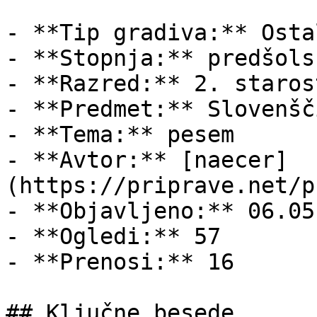
- **Tip gradiva:** Ostal
- **Stopnja:** predšols
- **Razred:** 2. staros
- **Predmet:** Slovenšči
- **Tema:** pesem

- **Avtor:** [naecer]
(https://priprave.net/p
- **Objavljeno:** 06.05
- **Ogledi:** 57

- **Prenosi:** 16

## Ključne besede
