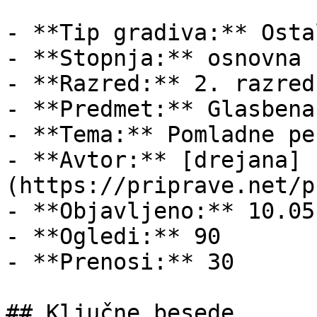
- **Tip gradiva:** Ostal
- **Stopnja:** osnovna š
- **Razred:** 2. razred

- **Predmet:** Glasbena
- **Tema:** Pomladne pes
- **Avtor:** [drejana]
(https://priprave.net/p
- **Objavljeno:** 10.05
- **Ogledi:** 90

- **Prenosi:** 30

## Ključne besede
