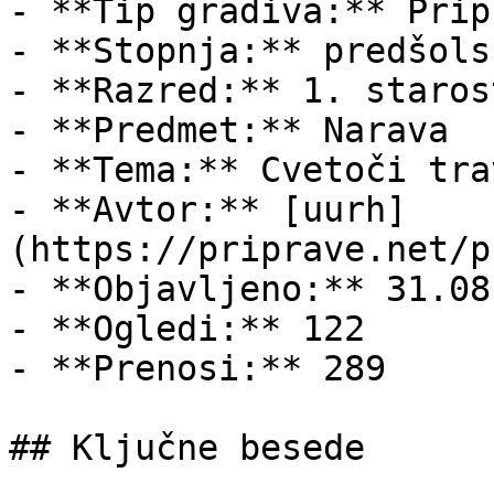
- **Tip gradiva:** Pripr
- **Stopnja:** predšols
- **Razred:** 1. staros
- **Predmet:** Narava

- **Tema:** Cvetoči trav
- **Avtor:** [uurh]
(https://priprave.net/p
- **Objavljeno:** 31.08
- **Ogledi:** 122

- **Prenosi:** 289

## Ključne besede
