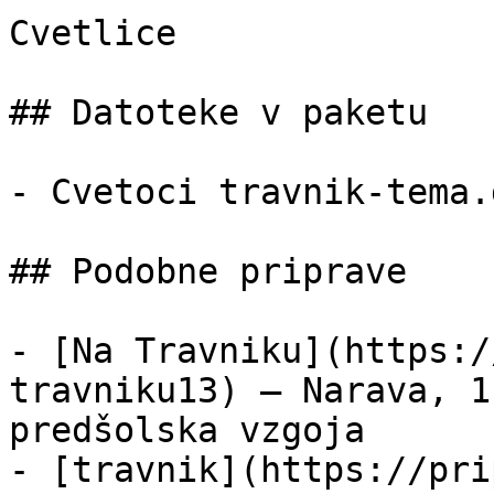
Cvetlice

## Datoteke v paketu

- Cvetoci travnik-tema.
## Podobne priprave

- [Na Travniku](https:/
travniku13) — Narava, 1
predšolska vzgoja

- [travnik](https://pri