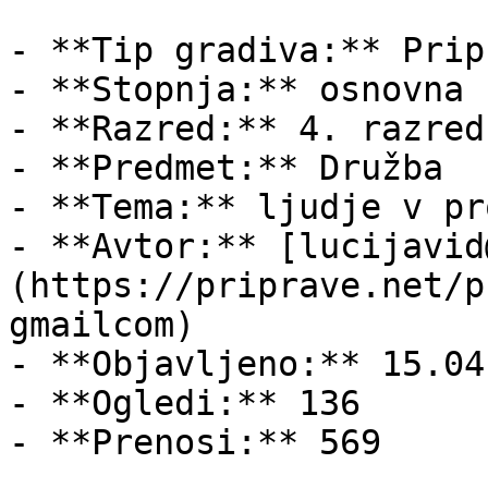
- **Tip gradiva:** Pripr
- **Stopnja:** osnovna š
- **Razred:** 4. razred

- **Predmet:** Družba

- **Tema:** ljudje v pr
- **Avtor:** [lucijavid
(https://priprave.net/p
gmailcom)

- **Objavljeno:** 15.04
- **Ogledi:** 136

- **Prenosi:** 569
