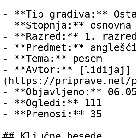
- **Tip gradiva:** Ostal
- **Stopnja:** osnovna š
- **Razred:** 1. razred

- **Predmet:** angleščin
- **Tema:** pesem

- **Avtor:** [lidijaj]
(https://priprave.net/p
- **Objavljeno:** 06.05
- **Ogledi:** 111

- **Prenosi:** 35

## Ključne besede
