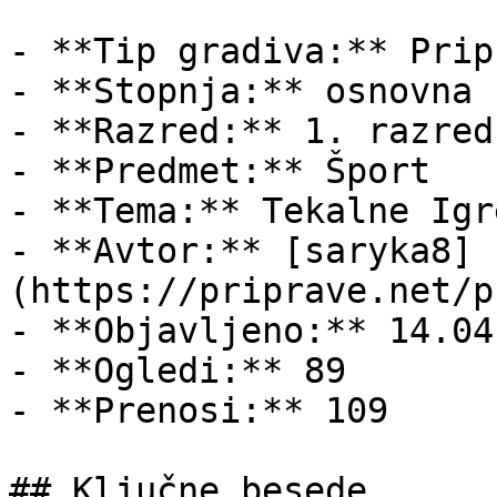
- **Tip gradiva:** Pripr
- **Stopnja:** osnovna š
- **Razred:** 1. razred

- **Predmet:** Šport

- **Tema:** Tekalne Igre
- **Avtor:** [saryka8]
(https://priprave.net/p
- **Objavljeno:** 14.04
- **Ogledi:** 89

- **Prenosi:** 109

## Ključne besede
