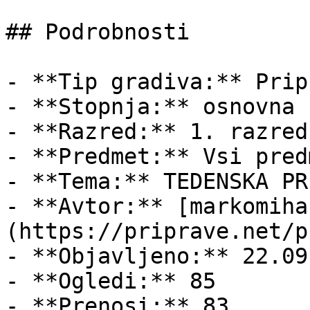
## Podrobnosti

- **Tip gradiva:** Pripr
- **Stopnja:** osnovna š
- **Razred:** 1. razred

- **Predmet:** Vsi predm
- **Tema:** TEDENSKA PR
- **Avtor:** [markomiha
(https://priprave.net/p
- **Objavljeno:** 22.09
- **Ogledi:** 85

- **Prenosi:** 83
