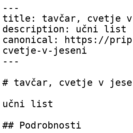
---

title: tavčar, cvetje v
description: učni list

canonical: https://prip
cvetje-v-jeseni

---

# tavčar, cvetje v jesen
učni list

## Podrobnosti
