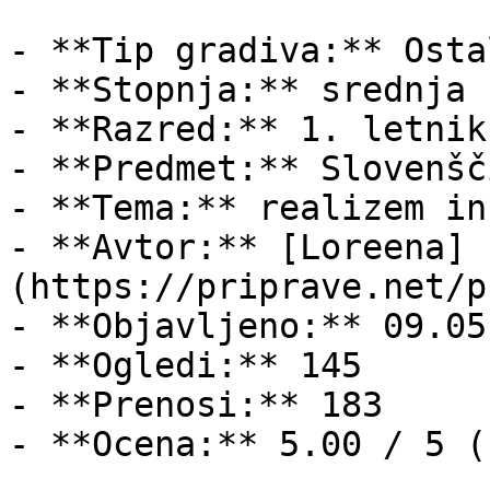
- **Tip gradiva:** Ostal
- **Stopnja:** srednja š
- **Razred:** 1. letnik

- **Predmet:** Slovenšči
- **Tema:** realizem in
- **Avtor:** [Loreena]
(https://priprave.net/p
- **Objavljeno:** 09.05
- **Ogledi:** 145

- **Prenosi:** 183

- **Ocena:** 5.00 / 5 (