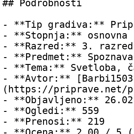
## Podrobnosti

- **Tip gradiva:** Pripr
- **Stopnja:** osnovna š
- **Razred:** 3. razred

- **Predmet:** Spoznava
- **Tema:** Svetloba, č
- **Avtor:** [Barbi1503
(https://priprave.net/p
- **Objavljeno:** 26.02
- **Ogledi:** 559

- **Prenosi:** 219

- **Ocena:** 2.00 / 5 (