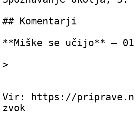
## Komentarji

**Miške se učijo** — 01
> 

Vir: https://priprave.n