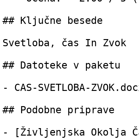
## Ključne besede

Svetloba, čas In Zvok

## Datoteke v paketu

- CAS-SVETLOBA-ZVOK.doc
## Podobne priprave

- [Življenjska Okolja Č