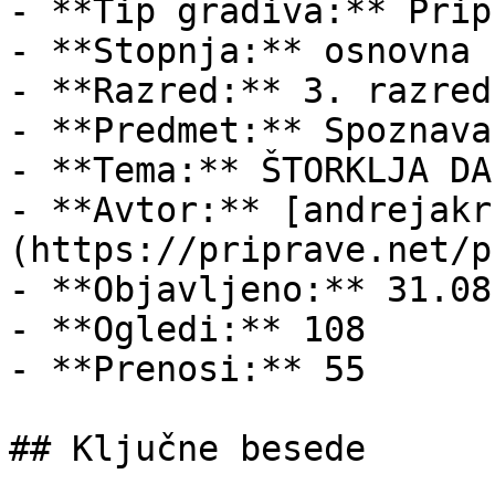
- **Tip gradiva:** Pripr
- **Stopnja:** osnovna š
- **Razred:** 3. razred

- **Predmet:** Spoznava
- **Tema:** ŠTORKLJA DA
- **Avtor:** [andrejakr
(https://priprave.net/p
- **Objavljeno:** 31.08
- **Ogledi:** 108

- **Prenosi:** 55

## Ključne besede
