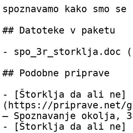
spoznavamo kako smo se 
## Datoteke v paketu

- spo_3r_storklja.doc (
## Podobne priprave

- [Štorklja da ali ne]
(https://priprave.net/g
— Spoznavanje okolja, 3
- [Štorklja da ali ne]