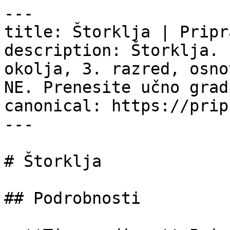
---

title: Štorklja | Pripr
description: Štorklja. 
okolja, 3. razred, osno
NE. Prenesite učno grad
canonical: https://prip
---

# Štorklja

## Podrobnosti
