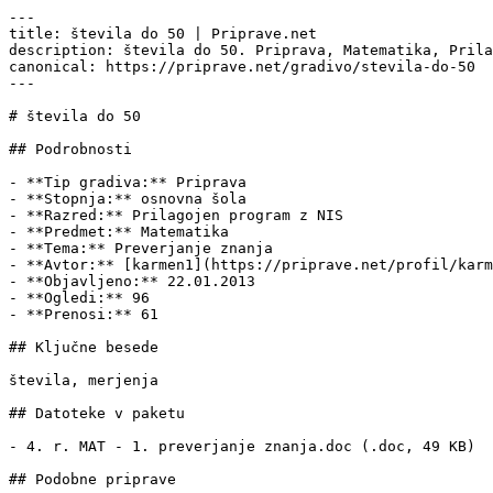
---

title: števila do 50 | Priprave.net

description: števila do 50. Priprava, Matematika, Prila
canonical: https://priprave.net/gradivo/stevila-do-50

---

# števila do 50

## Podrobnosti

- **Tip gradiva:** Priprava

- **Stopnja:** osnovna šola

- **Razred:** Prilagojen program z NIS

- **Predmet:** Matematika

- **Tema:** Preverjanje znanja

- **Avtor:** [karmen1](https://priprave.net/profil/karm
- **Objavljeno:** 22.01.2013

- **Ogledi:** 96

- **Prenosi:** 61

## Ključne besede

števila, merjenja

## Datoteke v paketu

- 4. r. MAT - 1. preverjanje znanja.doc (.doc, 49 KB)

## Podobne priprave
