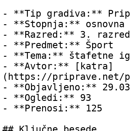
- **Tip gradiva:** Pripr
- **Stopnja:** osnovna š
- **Razred:** 3. razred

- **Predmet:** Šport

- **Tema:** štafetne igr
- **Avtor:** [katra]
(https://priprave.net/p
- **Objavljeno:** 29.03
- **Ogledi:** 93

- **Prenosi:** 125

## Ključne besede
