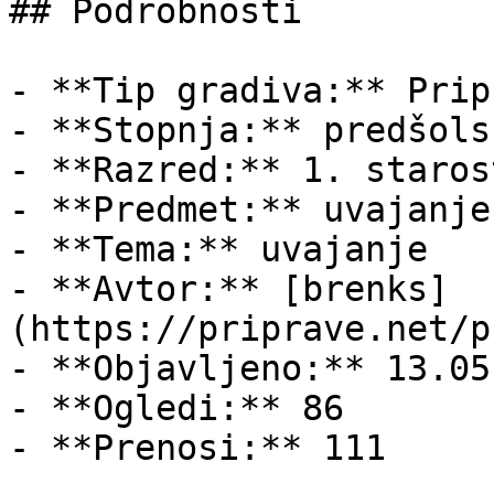
## Podrobnosti

- **Tip gradiva:** Pripr
- **Stopnja:** predšols
- **Razred:** 1. staros
- **Predmet:** uvajanje

- **Tema:** uvajanje

- **Avtor:** [brenks]
(https://priprave.net/p
- **Objavljeno:** 13.05
- **Ogledi:** 86

- **Prenosi:** 111
