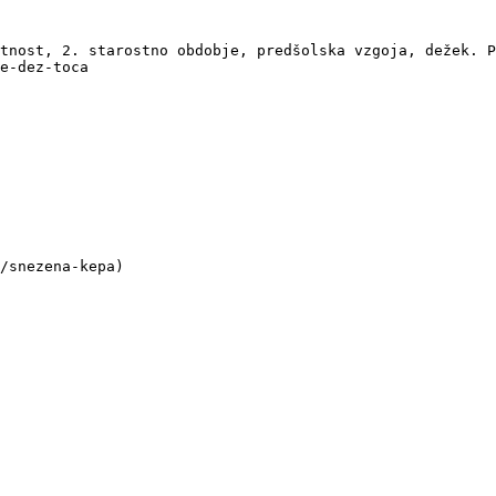
tnost, 2. starostno obdobje, predšolska vzgoja, dežek. P
e-dez-toca

/snezena-kepa)
