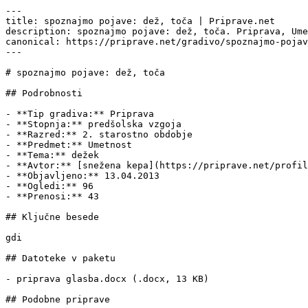
---

title: spoznajmo pojave: dež, toča | Priprave.net

description: spoznajmo pojave: dež, toča. Priprava, Ume
canonical: https://priprave.net/gradivo/spoznajmo-pojav
---

# spoznajmo pojave: dež, toča

## Podrobnosti

- **Tip gradiva:** Priprava

- **Stopnja:** predšolska vzgoja

- **Razred:** 2. starostno obdobje

- **Predmet:** Umetnost

- **Tema:** dežek

- **Avtor:** [snežena kepa](https://priprave.net/profil
- **Objavljeno:** 13.04.2013

- **Ogledi:** 96

- **Prenosi:** 43

## Ključne besede

gdi

## Datoteke v paketu

- priprava glasba.docx (.docx, 13 KB)

## Podobne priprave
