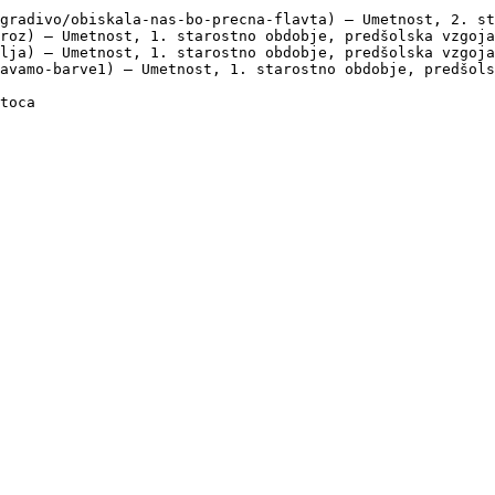
gradivo/obiskala-nas-bo-precna-flavta) — Umetnost, 2. st
roz) — Umetnost, 1. starostno obdobje, predšolska vzgoja

lja) — Umetnost, 1. starostno obdobje, predšolska vzgoja

avamo-barve1) — Umetnost, 1. starostno obdobje, predšols