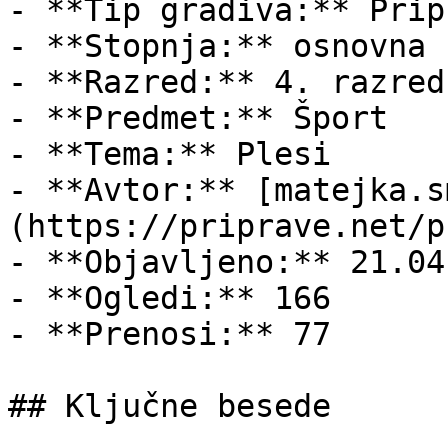
- **Tip gradiva:** Pripr
- **Stopnja:** osnovna š
- **Razred:** 4. razred

- **Predmet:** Šport

- **Tema:** Plesi

- **Avtor:** [matejka.s
(https://priprave.net/p
- **Objavljeno:** 21.04
- **Ogledi:** 166

- **Prenosi:** 77

## Ključne besede
