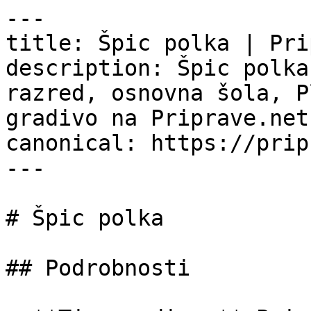
---

title: Špic polka | Pri
description: Špic polka
razred, osnovna šola, P
gradivo na Priprave.net.
canonical: https://prip
---

# Špic polka

## Podrobnosti
