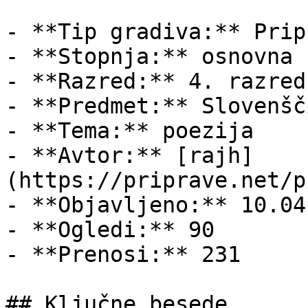
- **Tip gradiva:** Pripr
- **Stopnja:** osnovna š
- **Razred:** 4. razred

- **Predmet:** Slovenšči
- **Tema:** poezija

- **Avtor:** [rajh]
(https://priprave.net/p
- **Objavljeno:** 10.04
- **Ogledi:** 90

- **Prenosi:** 231

## Ključne besede
