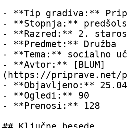
- **Tip gradiva:** Pripr
- **Stopnja:** predšols
- **Razred:** 2. staros
- **Predmet:** Družba

- **Tema:** socialno uče
- **Avtor:** [BLUM]
(https://priprave.net/p
- **Objavljeno:** 25.04
- **Ogledi:** 90

- **Prenosi:** 128

## Ključne besede
