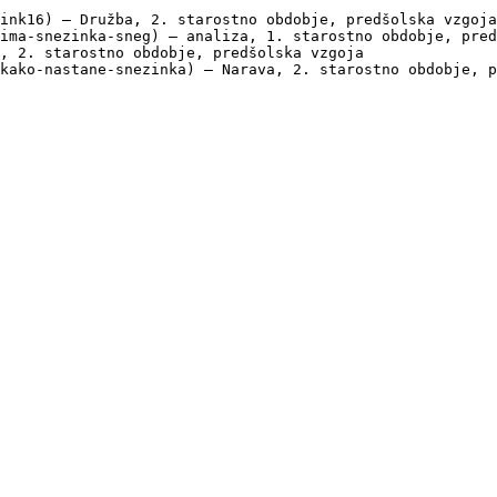
ink16) — Družba, 2. starostno obdobje, predšolska vzgoja

ima-snezinka-sneg) — analiza, 1. starostno obdobje, pred
, 2. starostno obdobje, predšolska vzgoja

kako-nastane-snezinka) — Narava, 2. starostno obdobje, p