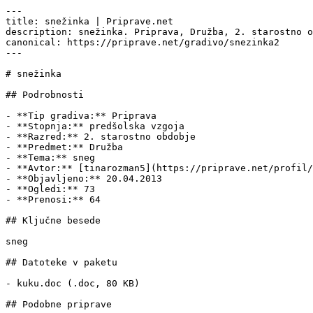
---

title: snežinka | Priprave.net

description: snežinka. Priprava, Družba, 2. starostno o
canonical: https://priprave.net/gradivo/snezinka2

---

# snežinka

## Podrobnosti

- **Tip gradiva:** Priprava

- **Stopnja:** predšolska vzgoja

- **Razred:** 2. starostno obdobje

- **Predmet:** Družba

- **Tema:** sneg

- **Avtor:** [tinarozman5](https://priprave.net/profil/
- **Objavljeno:** 20.04.2013

- **Ogledi:** 73

- **Prenosi:** 64

## Ključne besede

sneg

## Datoteke v paketu

- kuku.doc (.doc, 80 KB)

## Podobne priprave
