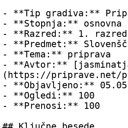
- **Tip gradiva:** Pripr
- **Stopnja:** osnovna š
- **Razred:** 1. razred

- **Predmet:** Slovenšči
- **Tema:** priprava

- **Avtor:** [jasminatj
(https://priprave.net/p
- **Objavljeno:** 05.05
- **Ogledi:** 100

- **Prenosi:** 100

## Ključne besede
